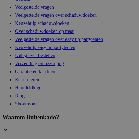
Veelgestelde vragen
Veelgestelde vragen over schaduwdoeken
__cf_bm
29 mi
Cloudflare Inc.
56 sec
.hsappstatic.net
Keuzehulp schaduwdoeken
Over schaduwdoeken op maat
Veelgestelde vragen over easy up partytenten
Keuzehulp easy up partytenten
__cf_bm
29 mi
Cloudflare Inc.
Uitleg over bestellen
57 sec
.linkedin.com
Verzending en bezorging
Garantie en klachten
Retourneren
__cf_bm
29 mi
Cloudflare Inc.
Handleidingen
54 sec
.hsadspixel.net
Blog
Showroom
Waarom Buitenkado?
__cf_bm
29 mi
Cloudflare Inc.
58 sec
.hsforms.com