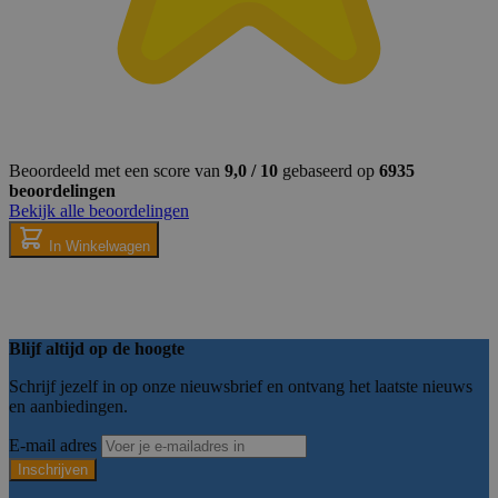
Noodzakelijk
Analyse
Targeting
Functione
Beoordeeld met een score van
9,0 / 10
gebaseerd op
6935
Strikt noodzakelijke cookies maken kernfunctionaliteit van de webs
beoordelingen
gebruikersaanmelding en accountbeheer. Zonder strikt noodzakelijk
Bekijk alle beoordelingen
worden gebruikt.
In Winkelwagen
Naam
Provider
/
Domein
Verval
__cf_bm
29 mi
Cloudflare Inc.
54 sec
.hs-scripts.com
Blijf altijd op de hoogte
Schrijf jezelf in op onze nieuwsbrief en ontvang het laatste nieuws
en aanbiedingen.
__cf_bm
29 mi
Cloudflare Inc.
59 sec
.hubspotusercontent-
na1.net
E-mail adres
Inschrijven