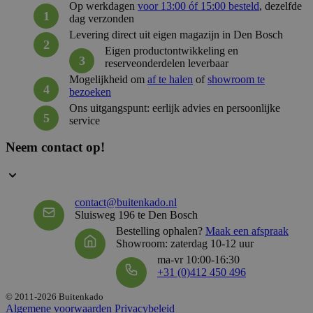
Op werkdagen
voor 13:00 óf 15:00 besteld
, dezelfde
dag verzonden
Levering direct uit eigen magazijn in Den Bosch
__cf_bm
29 mi
Cloudflare Inc.
59 sec
Eigen productontwikkeling en
.hubspot.net
reserveonderdelen leverbaar
Mogelijkheid om
af te halen
of
showroom te
bezoeken
Ons uitgangspunt: eerlijk advies en persoonlijke
_GRECAPTCHA
5 maan
Google LLC
service
wek
www.google.com
Neem contact op!
__cf_bm
29 mi
Cloudflare Inc.
57 sec
.hsforms.net
contact@buitenkado.nl
Sluisweg 196 te Den Bosch
Bestelling ophalen?
Maak een afspraak
Showroom: zaterdag 10-12 uur
VISITOR_PRIVACY_METADATA
5 maan
YouTube
ma-vr 10:00-16:30
wek
.youtube.com
+31 (0)412 450 496
© 2011-2026 Buitenkado
Algemene voorwaarden
Privacybeleid