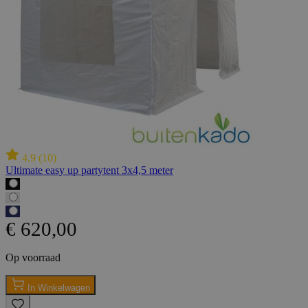
4.9
(
10
)
Ultimate easy up partytent 3x4,5 meter
€ 620,00
Op voorraad
In Winkelwagen