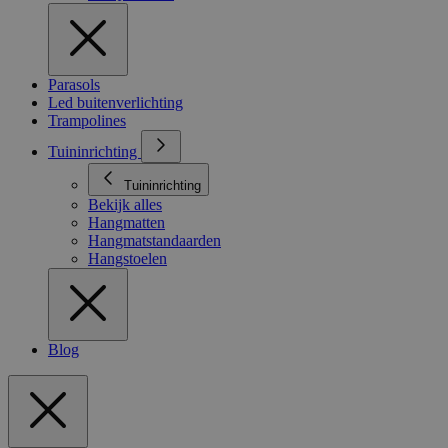
Parasols
Led buitenverlichting
Trampolines
Tuininrichting
Tuininrichting
Bekijk alles
Hangmatten
Hangmatstandaarden
Hangstoelen
Blog