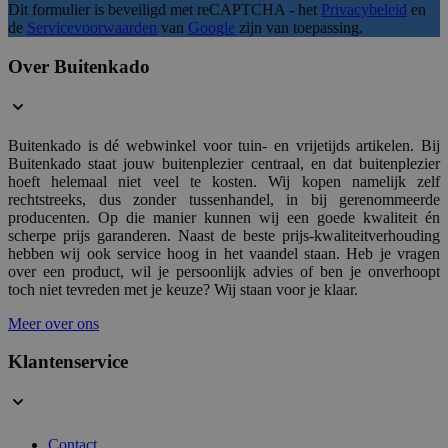
Dit formulier is beveiligd met reCAPTCHA - het
Privacybeleid
en
de
Servicevoorwaarden
van
Google
zijn van toepassing.
__cf_bm
29 mi
Cloudflare Inc.
54 sec
.usemessages.com
Over Buitenkado
Google Privacy Poli
Buitenkado is dé webwinkel voor tuin- en vrijetijds artikelen. Bij
form_key
1 d
Adobe Inc.
Buitenkado staat jouw buitenplezier centraal, en dat buitenplezier
.www.buitenkado.nl
hoeft helemaal niet veel te kosten. Wij kopen namelijk zelf
rechtstreeks, dus zonder tussenhandel, in bij gerenommeerde
producenten. Op die manier kunnen wij een goede kwaliteit én
scherpe prijs garanderen. Naast de beste prijs-kwaliteitverhouding
CookieScriptConsent
4 wek
CookieScript
hebben wij ook service hoog in het vaandel staan. Heb je vragen
dag
.buitenkado.nl
over een product, wil je persoonlijk advies of ben je onverhoopt
toch niet tevreden met je keuze? Wij staan voor je klaar.
Meer over ons
Klantenservice
__cf_bm
29 mi
Cloudflare Inc.
54 sec
.hs-analytics.net
Contact