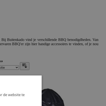
s. Bij Buitenkado vind je verschillende BBQ benodigdheden. Van
ervaren BBQ'er zijn hier handige accessoires te vinden, of je nou
r de website te