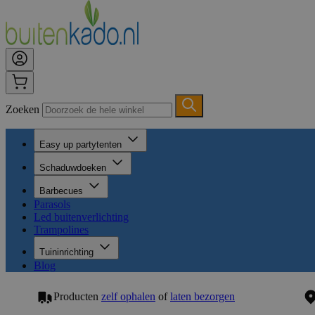
Zoeken
Easy up partytenten
Schaduwdoeken
Barbecues
Parasols
Led buitenverlichting
Trampolines
Tuininrichting
Blog
Producten
zelf ophalen
of
laten bezorgen