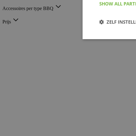
SHOW ALL PAR
Accessoires per type BBQ
ZELF INSTEL
Prijs
Noodzakelijk
Strikt noodzakelijke
Zonder strikt noodzak
Naam
__cf_bm