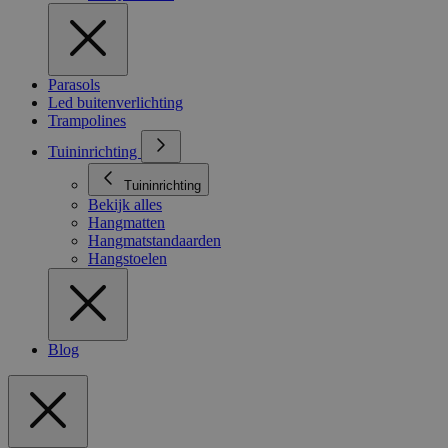
Parasols
Led buitenverlichting
Trampolines
Tuininrichting
Tuininrichting
Bekijk alles
Hangmatten
Hangmatstandaarden
Hangstoelen
Blog