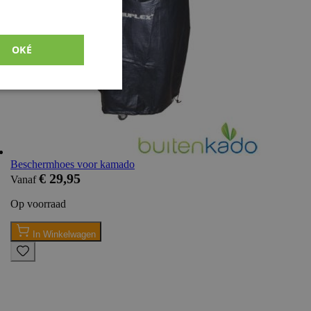
OKÉ
Niet-
geclassificeerde
Beschermhoes voor kamado
€ 29,95
Vanaf
Op voorraad
g en accountbeheer.
In Winkelwagen
onderscheid te
t is gunstig voor
en te kunnen maken
e.