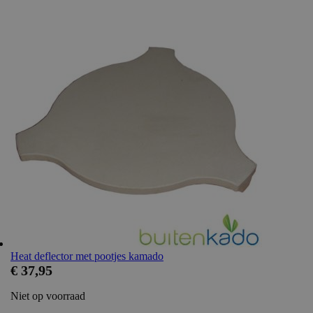
onderscheid te
t is gunstig voor
en te kunnen maken
e.
onderscheid te
t is gunstig voor
en te kunnen maken
e.
onderscheid te
t is gunstig voor
en te kunnen maken
e.
onderscheid te
t is gunstig voor
en te kunnen maken
e.
oodzakelijke cookie
rdt uitgevoerd met
onderscheid te
t is gunstig voor
Heat deflector met pootjes kamado
en te kunnen maken
€ 37,95
e.
 de toestemming van
Niet op voorraad
or hun interactie
streert gegevens