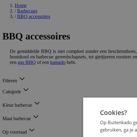
Home
/
Barbecues
/
BBQ accessoires
BBQ accessoires
De gemiddelde BBQ is niet compleet zonder een beschermhoes, t
houtskool en barbecue gereedschapsets, tot gietijzeren roosters 
een
gas BBQ
of een
kamado
hebt.
Filteren
Categorie
Kleur barbecue
Cookies?
Maat barbecue
Op Buitenkado ge
gebruiken, ga je
Op voorraad