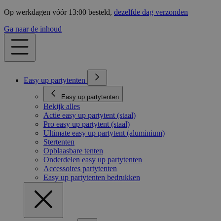
Op werkdagen vóór 13:00 besteld,
dezelfde dag verzonden
Ga naar de inhoud
Easy up partytenten
Easy up partytenten
Bekijk alles
Actie easy up partytent (staal)
Pro easy up partytent (staal)
Ultimate easy up partytent (aluminium)
Stertenten
Opblaasbare tenten
Onderdelen easy up partytenten
Accessoires partytenten
Easy up partytenten bedrukken