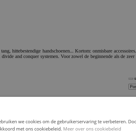
ang, hittebestendige handschoenen... Kortom: onmisbare accessoire
en divide and conquer systemen. Voor zowel de beginnende als de zeer 
bruiken we cookies om de gebruikerservaring te verbeteren. Doo
 akkoord met ons cookiebeleid.
Meer over ons cookiebeleid