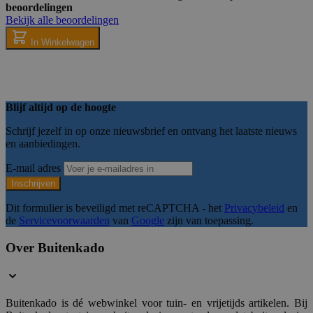
beoordelingen
Bekijk alle beoordelingen
In Winkelwagen
Noodzakelijk
Analyse
Targeting
Functione
Strikt noodzakelijke cookies maken kernfunctionaliteit van de webs
gebruikersaanmelding en accountbeheer. Zonder strikt noodzakelijk
worden gebruikt.
Blijf altijd op de hoogte
Naam
Provider
/
Domein
Verval
Schrijf jezelf in op onze nieuwsbrief en ontvang het laatste nieuws
__cf_bm
29 mi
Cloudflare Inc.
en aanbiedingen.
54 sec
.hs-scripts.com
E-mail adres
Inschrijven
Dit formulier is beveiligd met reCAPTCHA - het
Privacybeleid
en
__cf_bm
29 mi
Cloudflare Inc.
de
Servicevoorwaarden
van
Google
zijn van toepassing.
59 sec
.hubspotusercontent-
na1.net
Over Buitenkado
__cf_bm
29 mi
Cloudflare Inc.
Buitenkado is dé webwinkel voor tuin- en vrijetijds artikelen. Bij
54 sec
.usemessages.com