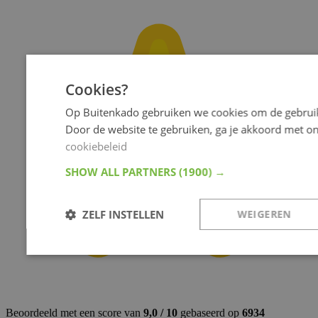
Cookies?
Op Buitenkado gebruiken we cookies om de gebruik
Door de website te gebruiken, ga je akkoord met o
cookiebeleid
SHOW ALL PARTNERS
(1900) →
ZELF INSTELLEN
WEIGEREN
Noodzakelijk
Analyse
Targeting
Fu
Beoordeeld met een score van
9,0 / 10
gebaseerd op
6934