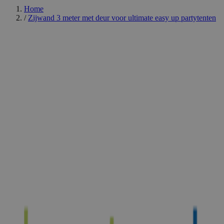
Home
/
Zijwand 3 meter met deur voor ultimate easy up partytenten