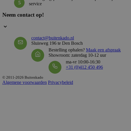
59 sec
service
.hubspot.net
Neem contact op!
_GRECAPTCHA
5 maan
Google LLC
wek
www.google.com
contact@buitenkado.nl
Sluisweg 196 te Den Bosch
Bestelling ophalen?
Maak een afspraak
Showroom: zaterdag 10-12 uur
__cf_bm
29 mi
Cloudflare Inc.
57 sec
.hsforms.net
ma-vr 10:00-16:30
+31 (0)412 450 496
© 2011-2026 Buitenkado
Algemene voorwaarden
Privacybeleid
VISITOR_PRIVACY_METADATA
5 maan
YouTube
wek
.youtube.com