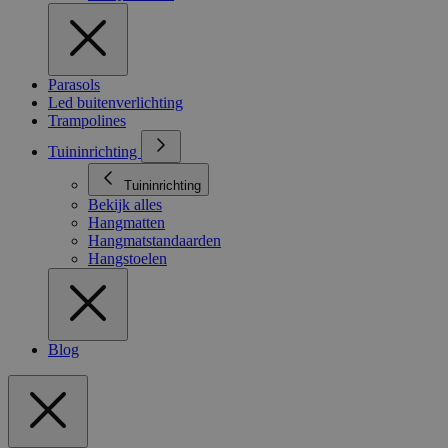
Parasols
Led buitenverlichting
Trampolines
Tuininrichting
Tuininrichting
Bekijk alles
Hangmatten
Hangmatstandaarden
Hangstoelen
Blog