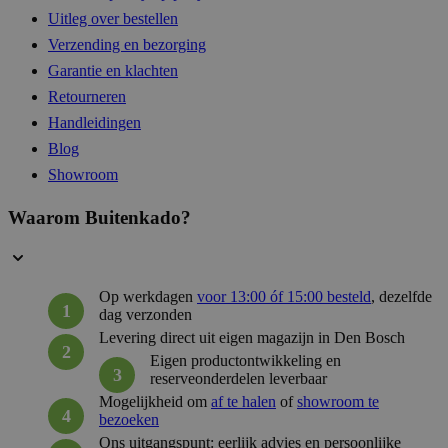
56 sec
.hsappstatic.net
Uitleg over bestellen
Verzending en bezorging
Garantie en klachten
Retourneren
__cf_bm
29 mi
Cloudflare Inc.
57 sec
.linkedin.com
Handleidingen
Blog
Showroom
Waarom Buitenkado?
__cf_bm
29 mi
Cloudflare Inc.
54 sec
.hsadspixel.net
Op werkdagen
voor 13:00 óf 15:00 besteld
, dezelfde
dag verzonden
__cf_bm
29 mi
Cloudflare Inc.
Levering direct uit eigen magazijn in Den Bosch
58 sec
.hsforms.com
Eigen productontwikkeling en
reserveonderdelen leverbaar
Mogelijkheid om
af te halen
of
showroom te
bezoeken
Ons uitgangspunt: eerlijk advies en persoonlijke
__cf_bm
29 mi
Cloudflare Inc.