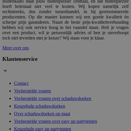
Buitenkado staat jouw buitenplezier centraal, en dat buitenplezier
hoeft helemaal niet veel te kosten. Wij kopen namelijk zelf
rechtstreeks, dus zonder tussenhandel, in bij gerenommeerde
producenten. Op die manier kunnen wij een goede kwaliteit én
scherpe prijs garanderen. Naast de beste prijs-kwaliteitverhouding
Google Privacy Poli
form_key
1 d
Adobe Inc.
hebben wij ook service hoog in het vaandel staan. Heb je vragen
.www.buitenkado.nl
over een product, wil je persoonlijk advies of ben je onverhoopt
toch niet tevreden met je keuze? Wij staan voor je klaar.
Meer over ons
CookieScriptConsent
4 wek
CookieScript
Klantenservice
dag
.buitenkado.nl
Contact
Veelgestelde vragen
__cf_bm
29 mi
Cloudflare Inc.
Veelgestelde vragen over schaduwdoeken
54 sec
.hs-analytics.net
Keuzehulp schaduwdoeken
Over schaduwdoeken op maat
Veelgestelde vragen over easy up partytenten
Keuzehulp easy up partytenten
__cf_bm
29 mi
Cloudflare Inc.