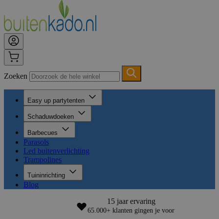
Zoeken
Easy up partytenten
Schaduwdoeken
Barbecues
Parasols
Led buitenverlichting
Trampolines
Tuininrichting
Blog
15 jaar ervaring
65.000+ klanten gingen je voor