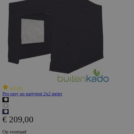
4.9
(
9
)
Pro easy up partytent 2x2 meter
€ 209,00
Op voorraad