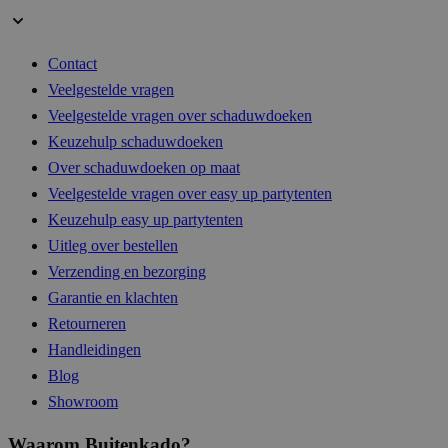
Contact
__cf_bm
29 mi
Cloudflare Inc.
54 sec
.hs-analytics.net
Veelgestelde vragen
Veelgestelde vragen over schaduwdoeken
Keuzehulp schaduwdoeken
Over schaduwdoeken op maat
__cf_bm
29 mi
Cloudflare Inc.
Veelgestelde vragen over easy up partytenten
56 sec
.hsappstatic.net
Keuzehulp easy up partytenten
Uitleg over bestellen
Verzending en bezorging
__cf_bm
29 mi
Cloudflare Inc.
Garantie en klachten
57 sec
.linkedin.com
Retourneren
Handleidingen
Blog
Showroom
__cf_bm
29 mi
Cloudflare Inc.
54 sec
.hsadspixel.net
Waarom Buitenkado?