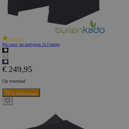
4.9
(
12
)
Pro easy up partytent 2x3 meter
€ 249,95
Op voorraad
In Winkelwagen