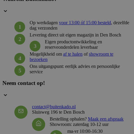
__cf_bm
29 mi
Op werkdagen
voor 13:00 óf 15:00 besteld
, dezelfde
Cloudflare Inc.
58 sec
.hsforms.com
dag verzonden
Levering direct uit eigen magazijn in Den Bosch
Eigen productontwikkeling en
reserveonderdelen leverbaar
Mogelijkheid om
af te halen
of
showroom te
__cf_bm
29 mi
Cloudflare Inc.
bezoeken
59 sec
.hubspot.net
Ons uitgangspunt: eerlijk advies en persoonlijke
service
Neem contact op!
_GRECAPTCHA
5 maan
Google LLC
wek
www.google.com
contact@buitenkado.nl
Sluisweg 196 te Den Bosch
__cf_bm
29 mi
Cloudflare Inc.
Bestelling ophalen?
Maak een afspraak
57 sec
.hsforms.net
Showroom: zaterdag 10-12 uur
ma-vr 10:00-16:30