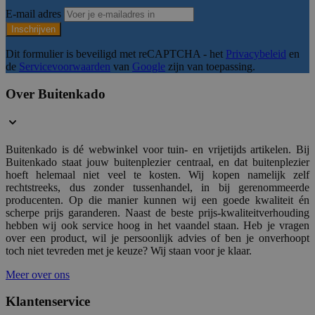
E-mail adres
Inschrijven
__cf_bm
29 mi
Cloudflare Inc.
59 sec
.hubspotusercontent-
Dit formulier is beveiligd met reCAPTCHA - het
Privacybeleid
en
na1.net
de
Servicevoorwaarden
van
Google
zijn van toepassing.
Over Buitenkado
__cf_bm
29 mi
Cloudflare Inc.
54 sec
.usemessages.com
Buitenkado is dé webwinkel voor tuin- en vrijetijds artikelen. Bij
Buitenkado staat jouw buitenplezier centraal, en dat buitenplezier
hoeft helemaal niet veel te kosten. Wij kopen namelijk zelf
rechtstreeks, dus zonder tussenhandel, in bij gerenommeerde
Google Privacy Poli
form_key
1 d
Adobe Inc.
producenten. Op die manier kunnen wij een goede kwaliteit én
.www.buitenkado.nl
scherpe prijs garanderen. Naast de beste prijs-kwaliteitverhouding
hebben wij ook service hoog in het vaandel staan. Heb je vragen
over een product, wil je persoonlijk advies of ben je onverhoopt
toch niet tevreden met je keuze? Wij staan voor je klaar.
CookieScriptConsent
4 wek
CookieScript
Meer over ons
dag
.buitenkado.nl
Klantenservice