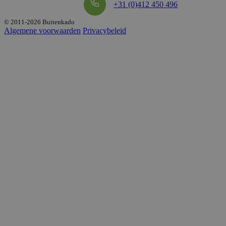
+31 (0)412 450 496
© 2011-2026 Buitenkado
VISITOR_PRIVACY_METADATA
5 maan
YouTube
Algemene voorwaarden
Privacybeleid
wek
.youtube.com
PHPSESSID
1 d
PHP.net
.buitenkado.nl