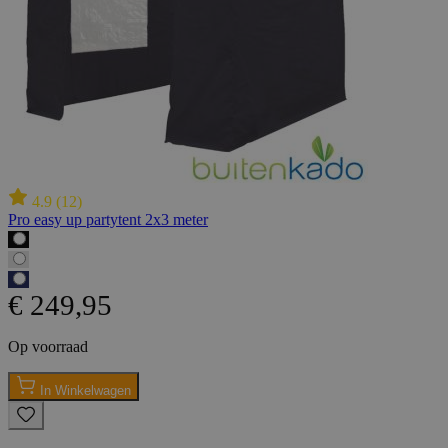
4.9
(
12
)
Pro easy up partytent 2x3 meter
€ 249,95
Op voorraad
In Winkelwagen