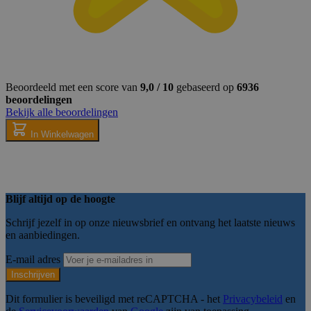
Noodzakelijk
Analyse
Targeting
Functione
Strikt noodzakelijke cookies maken kernfunctionaliteit van de webs
gebruikersaanmelding en accountbeheer. Zonder strikt noodzakelijk
worden gebruikt.
Beoordeeld met een score van
9,0 / 10
gebaseerd op
6936
Naam
Provider
/
Domein
Verval
beoordelingen
__cf_bm
29 mi
Bekijk alle beoordelingen
Cloudflare Inc.
54 sec
.hs-scripts.com
In Winkelwagen
__cf_bm
29 mi
Cloudflare Inc.
Blijf altijd op de hoogte
59 sec
.hubspotusercontent-
na1.net
Schrijf jezelf in op onze nieuwsbrief en ontvang het laatste nieuws
en aanbiedingen.
E-mail adres
__cf_bm
29 mi
Cloudflare Inc.
Inschrijven
54 sec
.usemessages.com
Dit formulier is beveiligd met reCAPTCHA - het
Privacybeleid
en