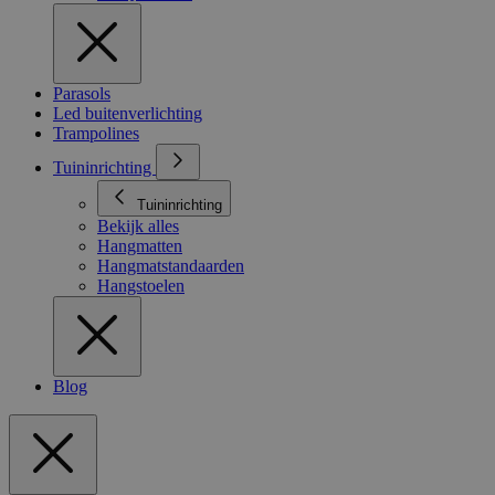
Parasols
Led buitenverlichting
Trampolines
Tuininrichting
Tuininrichting
Bekijk alles
Hangmatten
Hangmatstandaarden
Hangstoelen
Blog