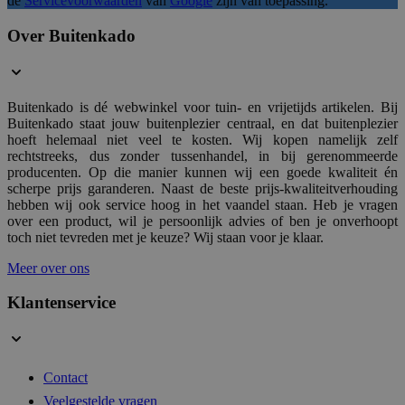
de
Servicevoorwaarden
van
Google
zijn van toepassing.
Over Buitenkado
Google Privacy Poli
form_key
1 d
Adobe Inc.
.www.buitenkado.nl
Buitenkado is dé webwinkel voor tuin- en vrijetijds artikelen. Bij
Buitenkado staat jouw buitenplezier centraal, en dat buitenplezier
CookieScriptConsent
4 wek
CookieScript
hoeft helemaal niet veel te kosten. Wij kopen namelijk zelf
dag
.buitenkado.nl
rechtstreeks, dus zonder tussenhandel, in bij gerenommeerde
producenten. Op die manier kunnen wij een goede kwaliteit én
scherpe prijs garanderen. Naast de beste prijs-kwaliteitverhouding
hebben wij ook service hoog in het vaandel staan. Heb je vragen
over een product, wil je persoonlijk advies of ben je onverhoopt
toch niet tevreden met je keuze? Wij staan voor je klaar.
__cf_bm
29 mi
Cloudflare Inc.
Meer over ons
54 sec
.hs-analytics.net
Klantenservice
__cf_bm
29 mi
Cloudflare Inc.
Contact
56 sec
.hsappstatic.net
Veelgestelde vragen