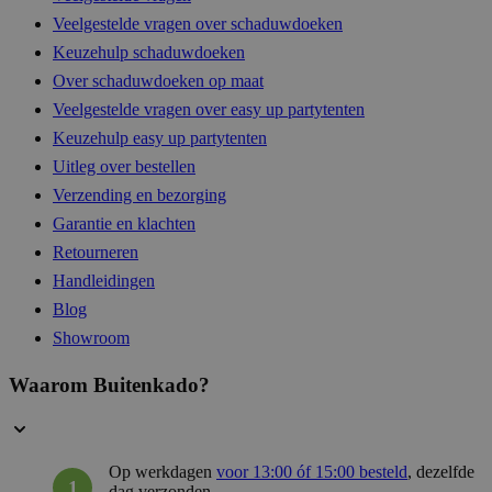
Veelgestelde vragen over schaduwdoeken
Keuzehulp schaduwdoeken
__cf_bm
29 mi
Cloudflare Inc.
Over schaduwdoeken op maat
57 sec
.linkedin.com
Veelgestelde vragen over easy up partytenten
Keuzehulp easy up partytenten
Uitleg over bestellen
Verzending en bezorging
__cf_bm
29 mi
Cloudflare Inc.
54 sec
.hsadspixel.net
Garantie en klachten
Retourneren
Handleidingen
Blog
__cf_bm
29 mi
Cloudflare Inc.
Showroom
58 sec
.hsforms.com
Waarom Buitenkado?
__cf_bm
29 mi
Cloudflare Inc.
59 sec
.hubspot.net
Op werkdagen
voor 13:00 óf 15:00 besteld
, dezelfde
dag verzonden