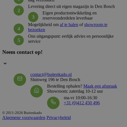
Levering direct uit eigen magazijn in Den Bosch
Eigen productontwikkeling en
reserveonderdelen leverbaar
_GRECAPTCHA
5 maan
Google LLC
Mogelijkheid om
af te halen
of
showroom te
wek
www.google.com
bezoeken
Ons uitgangspunt: eerlijk advies en persoonlijke
service
__cf_bm
29 mi
Cloudflare Inc.
57 sec
.hsforms.net
Neem contact op!
contact@buitenkado.nl
VISITOR_PRIVACY_METADATA
5 maan
YouTube
Sluisweg 196 te Den Bosch
wek
.youtube.com
Bestelling ophalen?
Maak een afspraak
Showroom: zaterdag 10-12 uur
ma-vr 10:00-16:30
+31 (0)412 450 496
© 2011-2026 Buitenkado
Algemene voorwaarden
Privacybeleid