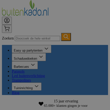
Zoeken
Easy up partytenten
Schaduwdoeken
Barbecues
Parasols
Led buitenverlichting
Trampolines
Tuininrichting
Blog
15 jaar ervaring
65.000+ klanten gingen je voor