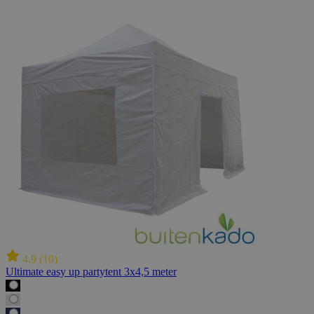
4.9
(
10
)
Ultimate easy up partytent 3x4,5 meter