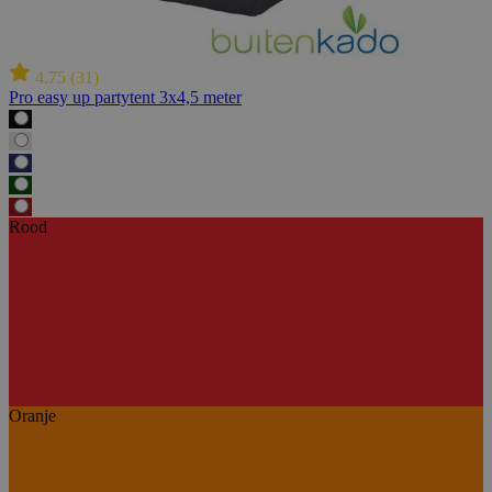
4.75
(
31
)
Pro easy up partytent 3x4,5 meter
Rood
Oranje