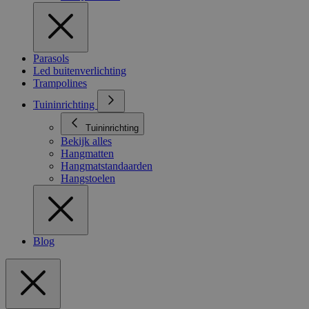
Parasols
Led buitenverlichting
Trampolines
Tuininrichting
Tuininrichting
Bekijk alles
Hangmatten
Hangmatstandaarden
Hangstoelen
Blog