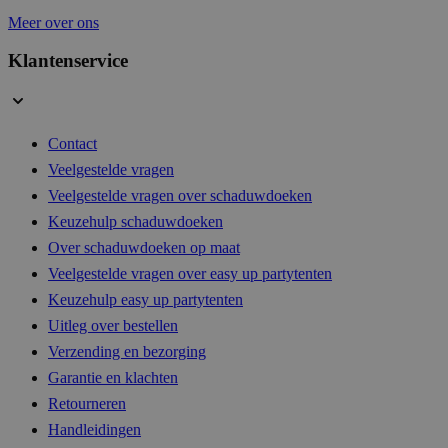
Meer over ons
Klantenservice
CookieScriptConsent
4 wek
CookieScript
dag
.buitenkado.nl
Contact
Veelgestelde vragen
Veelgestelde vragen over schaduwdoeken
__cf_bm
29 mi
Cloudflare Inc.
Keuzehulp schaduwdoeken
54 sec
.hs-analytics.net
Over schaduwdoeken op maat
Veelgestelde vragen over easy up partytenten
Keuzehulp easy up partytenten
__cf_bm
29 mi
Cloudflare Inc.
Uitleg over bestellen
56 sec
.hsappstatic.net
Verzending en bezorging
Garantie en klachten
Retourneren
Handleidingen
__cf_bm
29 mi
Cloudflare Inc.