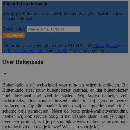
gebruikersaanmelding en accountbeheer. Zonder strikt noodzakelijk
Blijf altijd op de hoogte
worden gebruikt.
Schrijf jezelf in op onze nieuwsbrief en ontvang het laatste nieuws
Naam
Provider
/
Domein
Verval
en aanbiedingen.
__cf_bm
29 mi
Cloudflare Inc.
54 sec
.hs-scripts.com
E-mail adres
Inschrijven
Dit formulier is beveiligd met reCAPTCHA - het
Privacybeleid
en
de
Servicevoorwaarden
van
Google
zijn van toepassing.
__cf_bm
29 mi
Cloudflare Inc.
59 sec
.hubspotusercontent-
Over Buitenkado
na1.net
Buitenkado is dé webwinkel voor tuin- en vrijetijds artikelen. Bij
__cf_bm
29 mi
Cloudflare Inc.
Buitenkado staat jouw buitenplezier centraal, en dat buitenplezier
54 sec
.usemessages.com
hoeft helemaal niet veel te kosten. Wij kopen namelijk zelf
rechtstreeks, dus zonder tussenhandel, in bij gerenommeerde
producenten. Op die manier kunnen wij een goede kwaliteit én
scherpe prijs garanderen. Naast de beste prijs-kwaliteitverhouding
hebben wij ook service hoog in het vaandel staan. Heb je vragen
Google Privacy Poli
over een product, wil je persoonlijk advies of ben je onverhoopt
form_key
1 d
Adobe Inc.
.www.buitenkado.nl
toch niet tevreden met je keuze? Wij staan voor je klaar.