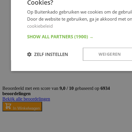
Cookies?
Op Buitenkado gebruiken we cookies om de gebruik
Door de website te gebruiken, ga je akkoord met o
cookiebeleid
SHOW ALL PARTNERS
(1900) →
ZELF INSTELLEN
WEIGEREN
Noodzakelijk
Analyse
Targeting
Fu
Beoordeeld met een score van
9,0 / 10
gebaseerd op
6934
beoordelingen
Bekijk alle beoordelingen
In Winkelwagen
Noodzakelijk
Analyse
Targeting
Functione
Strikt noodzakelijke cookies maken kernfunctionaliteit van de webs