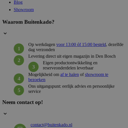
57 sec
.linkedin.com
Blog
Showroom
Waarom Buitenkado?
__cf_bm
29 mi
Cloudflare Inc.
54 sec
.hsadspixel.net
Op werkdagen
voor 13:00 óf 15:00 besteld
, dezelfde
dag verzonden
Levering direct uit eigen magazijn in Den Bosch
__cf_bm
29 mi
Cloudflare Inc.
Eigen productontwikkeling en
58 sec
.hsforms.com
reserveonderdelen leverbaar
Mogelijkheid om
af te halen
of
showroom te
bezoeken
Ons uitgangspunt: eerlijk advies en persoonlijke
service
__cf_bm
29 mi
Cloudflare Inc.
59 sec
.hubspot.net
Neem contact op!
contact@buitenkado.nl
_GRECAPTCHA
5 maan
Google LLC