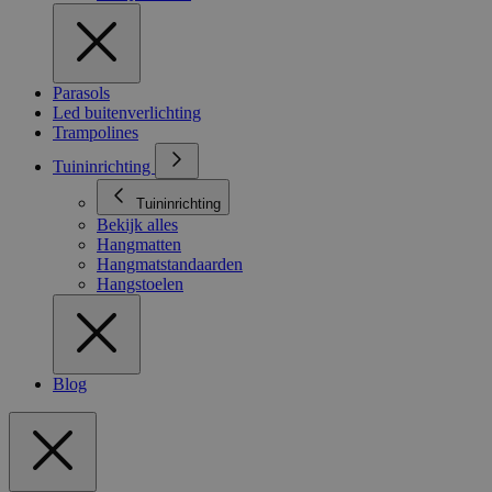
Parasols
Led buitenverlichting
Trampolines
Tuininrichting
Tuininrichting
Bekijk alles
Hangmatten
Hangmatstandaarden
Hangstoelen
Blog