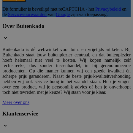
__cf_bm
29 mi
Cloudflare Inc.
59 sec
.hubspotusercontent-
Dit formulier is beveiligd met reCAPTCHA - het
Privacybeleid
en
na1.net
de
Servicevoorwaarden
van
Google
zijn van toepassing.
Over Buitenkado
__cf_bm
29 mi
Cloudflare Inc.
54 sec
.usemessages.com
Buitenkado is dé webwinkel voor tuin- en vrijetijds artikelen. Bij
Buitenkado staat jouw buitenplezier centraal, en dat buitenplezier
hoeft helemaal niet veel te kosten. Wij kopen namelijk zelf
rechtstreeks, dus zonder tussenhandel, in bij gerenommeerde
Google Privacy Poli
producenten. Op die manier kunnen wij een goede kwaliteit én
form_key
1 d
Adobe Inc.
.www.buitenkado.nl
scherpe prijs garanderen. Naast de beste prijs-kwaliteitverhouding
hebben wij ook service hoog in het vaandel staan. Heb je vragen
over een product, wil je persoonlijk advies of ben je onverhoopt
toch niet tevreden met je keuze? Wij staan voor je klaar.
CookieScriptConsent
4 wek
CookieScript
Meer over ons
dag
.buitenkado.nl
Klantenservice