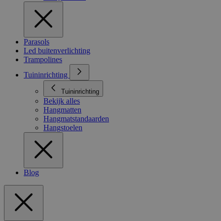
Parasols
Led buitenverlichting
Trampolines
Tuininrichting
Tuininrichting
Bekijk alles
Hangmatten
Hangmatstandaarden
Hangstoelen
Blog