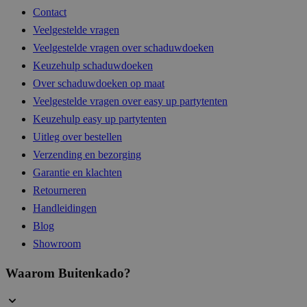
Contact
__cf_bm
29 mi
Cloudflare Inc.
Veelgestelde vragen
54 sec
.hs-analytics.net
Veelgestelde vragen over schaduwdoeken
Keuzehulp schaduwdoeken
Over schaduwdoeken op maat
__cf_bm
29 mi
Cloudflare Inc.
Veelgestelde vragen over easy up partytenten
56 sec
.hsappstatic.net
Keuzehulp easy up partytenten
Uitleg over bestellen
Verzending en bezorging
Garantie en klachten
__cf_bm
29 mi
Cloudflare Inc.
57 sec
.linkedin.com
Retourneren
Handleidingen
Blog
Showroom
__cf_bm
29 mi
Cloudflare Inc.
54 sec
.hsadspixel.net
Waarom Buitenkado?