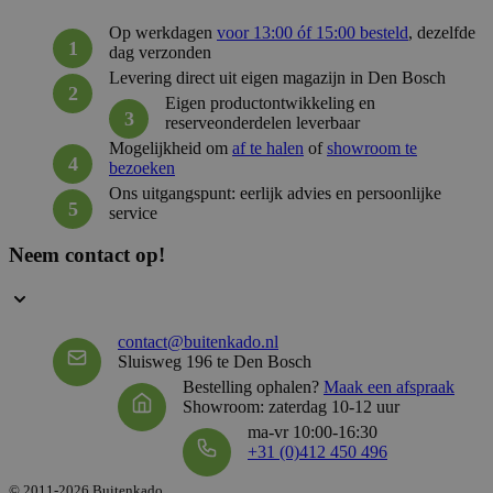
Op werkdagen
voor 13:00 óf 15:00 besteld
, dezelfde
__cf_bm
29 mi
Cloudflare Inc.
dag verzonden
58 sec
.hsforms.com
Levering direct uit eigen magazijn in Den Bosch
Eigen productontwikkeling en
reserveonderdelen leverbaar
Mogelijkheid om
af te halen
of
showroom te
__cf_bm
29 mi
Cloudflare Inc.
bezoeken
59 sec
.hubspot.net
Ons uitgangspunt: eerlijk advies en persoonlijke
service
Neem contact op!
_GRECAPTCHA
5 maan
Google LLC
wek
www.google.com
contact@buitenkado.nl
Sluisweg 196 te Den Bosch
__cf_bm
29 mi
Cloudflare Inc.
Bestelling ophalen?
Maak een afspraak
57 sec
.hsforms.net
Showroom: zaterdag 10-12 uur
ma-vr 10:00-16:30
+31 (0)412 450 496
© 2011-2026 Buitenkado