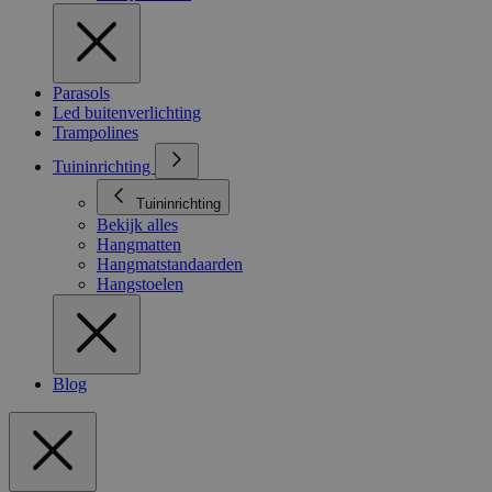
Parasols
Led buitenverlichting
Trampolines
Tuininrichting
Tuininrichting
Bekijk alles
Hangmatten
Hangmatstandaarden
Hangstoelen
Blog