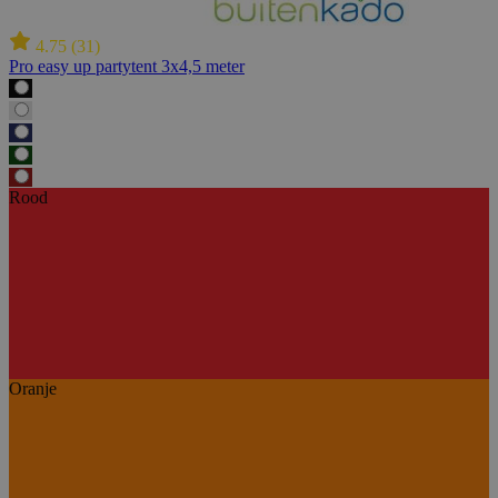
4.75
(
31
)
Pro easy up partytent 3x4,5 meter
Rood
Oranje