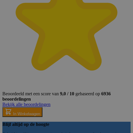
PHPSESSID
1 d
PHP.net
.buitenkado.nl
Beoordeeld met een score van
9,0 / 10
gebaseerd op
6936
beoordelingen
Bekijk alle beoordelingen
In Winkelwagen
Blijf altijd op de hoogte
mage-cache-sessid
1 d
Adobe Inc.
www.buitenkado.nl