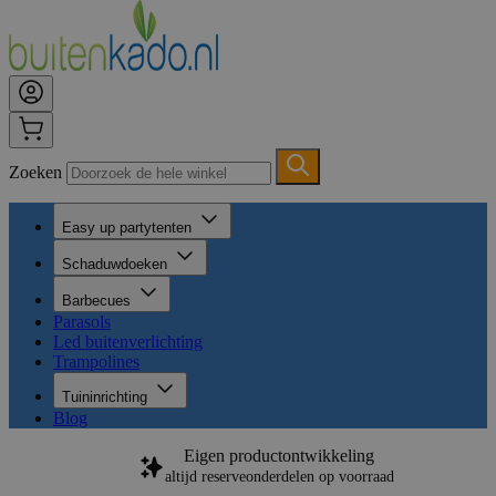
Zoeken
Easy up partytenten
Schaduwdoeken
Barbecues
Parasols
Led buitenverlichting
Trampolines
Tuininrichting
Blog
Eigen productontwikkeling
ijd reserveonderdelen op voorraad
65.