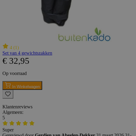
4
(
1
)
Set van 4 gewichtszakken
€ 32,95
Op voorraad
In Winkelwagen
Klantenreviews
Algemeen:
5
Super
Gereviewd door
Gerdien van Abeelen-Dekker
31 maart 2026
31-