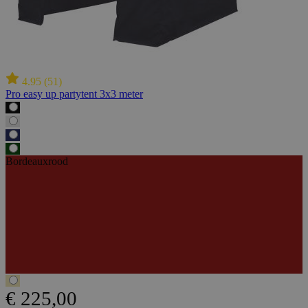
4.95
(
51
)
Pro easy up partytent 3x3 meter
Bordeauxrood
€ 225,00