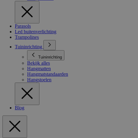
Parasols
Led buitenverlichting
Trampolines
Tuininrichting
Tuininrichting
Bekijk alles
Hangmatten
Hangmatstandaarden
Hangstoelen
Blog