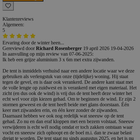
Klantenreviews
Algemeen:
5
Ervaring door de winter heen...
Gereviewd door
Richard Rosenberger
19 april 2026
19-04-2026
In aanvulling op mijn review van 07-06-2025:
Ik heb een grijze aluminium 3 x 6m met extra zijwanden.
De tent is inmiddels verhuisd naar een andere locatie waar we deze
gebruiken als verlengstuk van onze (tijdelijke) woning. Hij staat
tegen de gevel, en is daar ook verankerd. De andere kant staat met
de volle lengte op zuidwest en is verankerd met eigen materiaal. Het
zicht (en dus ook de wind) is vrij dus de tent heeft deze winter het
echt wel voor zijn kiezen gehad. Om te beginnen de wind. Er zijn 2
stormen geweest en de tent heeft beide met glans doorstaan. Één
keer met zijwanden erin, en één keer zonder de zijwanden.
Daarnaast hebben we ook nog redelijk wat sneeuw op de tent
gehad. Zo nu en dan eraf kloppen met een bezem volstaat. Sneeuw
verwijderen is echt wél nodig omdat er toch zakken ontstaan waar
vocht en sneeuw zich ophoopt en de boel m.i. dan te zwaar belast
dreigt te worden. De tent staat nu sinds augustus 2025, en het is nu