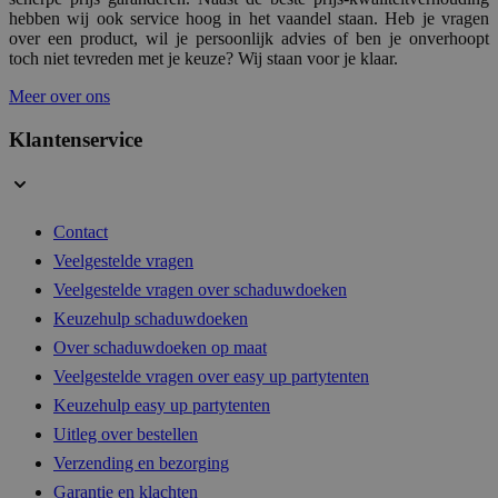
hebben wij ook service hoog in het vaandel staan. Heb je vragen
over een product, wil je persoonlijk advies of ben je onverhoopt
toch niet tevreden met je keuze? Wij staan voor je klaar.
Meer over ons
Klantenservice
PHPSESSID
1 d
PHP.net
.buitenkado.nl
Contact
Veelgestelde vragen
Veelgestelde vragen over schaduwdoeken
Keuzehulp schaduwdoeken
Over schaduwdoeken op maat
Veelgestelde vragen over easy up partytenten
Keuzehulp easy up partytenten
Uitleg over bestellen
Verzending en bezorging
mage-cache-sessid
1 d
Adobe Inc.
Garantie en klachten
www.buitenkado.nl