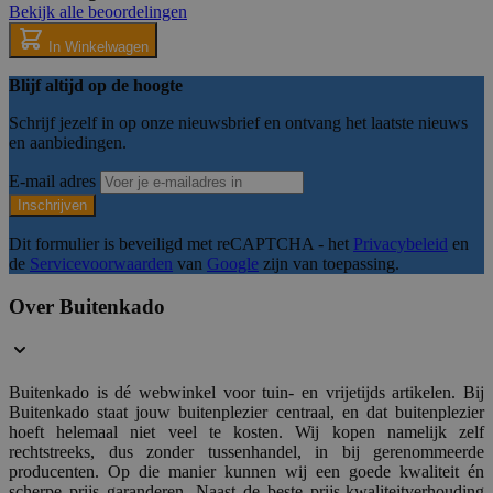
58 sec
.hsforms.com
Bekijk alle beoordelingen
In Winkelwagen
Blijf altijd op de hoogte
__cf_bm
29 mi
Cloudflare Inc.
Schrijf jezelf in op onze nieuwsbrief en ontvang het laatste nieuws
59 sec
.hubspot.net
en aanbiedingen.
E-mail adres
Inschrijven
_GRECAPTCHA
5 maan
Google LLC
Dit formulier is beveiligd met reCAPTCHA - het
Privacybeleid
en
wek
www.google.com
de
Servicevoorwaarden
van
Google
zijn van toepassing.
Over Buitenkado
__cf_bm
29 mi
Cloudflare Inc.
57 sec
.hsforms.net
Buitenkado is dé webwinkel voor tuin- en vrijetijds artikelen. Bij
Buitenkado staat jouw buitenplezier centraal, en dat buitenplezier
hoeft helemaal niet veel te kosten. Wij kopen namelijk zelf
rechtstreeks, dus zonder tussenhandel, in bij gerenommeerde
VISITOR_PRIVACY_METADATA
5 maan
YouTube
wek
.youtube.com
producenten. Op die manier kunnen wij een goede kwaliteit én
scherpe prijs garanderen. Naast de beste prijs-kwaliteitverhouding