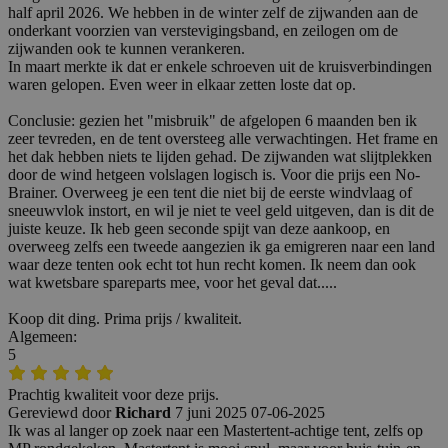
half april 2026. We hebben in de winter zelf de zijwanden aan de
onderkant voorzien van verstevigingsband, en zeilogen om de
zijwanden ook te kunnen verankeren.
In maart merkte ik dat er enkele schroeven uit de kruisverbindingen
waren gelopen. Even weer in elkaar zetten loste dat op.
Conclusie: gezien het "misbruik" de afgelopen 6 maanden ben ik
zeer tevreden, en de tent oversteeg alle verwachtingen. Het frame en
het dak hebben niets te lijden gehad. De zijwanden wat slijtplekken
door de wind hetgeen volslagen logisch is. Voor die prijs een No-
Brainer. Overweeg je een tent die niet bij de eerste windvlaag of
sneeuwvlok instort, en wil je niet te veel geld uitgeven, dan is dit de
juiste keuze. Ik heb geen seconde spijt van deze aankoop, en
overweeg zelfs een tweede aangezien ik ga emigreren naar een land
waar deze tenten ook echt tot hun recht komen. Ik neem dan ook
wat kwetsbare spareparts mee, voor het geval dat.....
Koop dit ding. Prima prijs / kwaliteit.
Algemeen:
5
Prachtig kwaliteit voor deze prijs.
Gereviewd door
Richard
7 juni 2025
07-06-2025
Ik was al langer op zoek naar een Mastertent-achtige tent, zelfs op