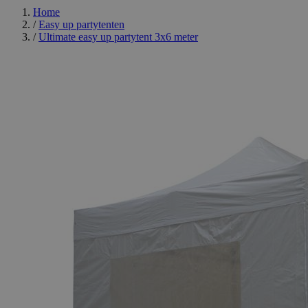
Home
/
Easy up partytenten
/
Ultimate easy up partytent 3x6 meter