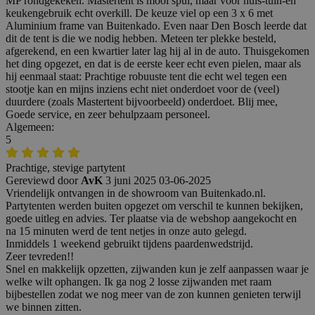
MP rondgekeken. Mastertent is mooi spul, maar voor huis-tuin-en
keukengebruik echt overkill. De keuze viel op een 3 x 6 met
Aluminium frame van Buitenkado. Even naar Den Bosch leerde dat
dit de tent is die we nodig hebben. Meteen ter plekke besteld,
afgerekend, en een kwartier later lag hij al in de auto. Thuisgekomen
het ding opgezet, en dat is de eerste keer echt even pielen, maar als
hij eenmaal staat: Prachtige robuuste tent die echt wel tegen een
stootje kan en mijns inziens echt niet onderdoet voor de (veel)
duurdere (zoals Mastertent bijvoorbeeld) onderdoet. Blij mee,
Goede service, en zeer behulpzaam personeel.
Algemeen:
5
Prachtige, stevige partytent
Gereviewd door
AvK
3 juni 2025
03-06-2025
Vriendelijk ontvangen in de showroom van Buitenkado.nl.
Partytenten werden buiten opgezet om verschil te kunnen bekijken,
goede uitleg en advies. Ter plaatse via de webshop aangekocht en
na 15 minuten werd de tent netjes in onze auto gelegd.
Inmiddels 1 weekend gebruikt tijdens paardenwedstrijd.
Zeer tevreden!!
Snel en makkelijk opzetten, zijwanden kun je zelf aanpassen waar je
welke wilt ophangen. Ik ga nog 2 losse zijwanden met raam
bijbestellen zodat we nog meer van de zon kunnen genieten terwijl
we binnen zitten.