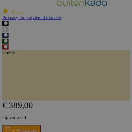
4.9
(
21
)
Pro easy up partytent 3x6 meter
Creme
€ 389,00
Op voorraad
In Winkelwagen