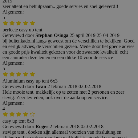
2019
zeer attent en behulpzaam.. goede servies en snel geleverd!!
Algemeen:
5
perfecte easy up tent
Gereviewd door
Stephan Osinga
25 april 2019
25-04-2019
bij buitenkado.nl langs geweest om de verschillen te bekijken. Goed
en eerlijk advies, de verschillen gezien. Mede door het goede advies
en goede prijs kwaliteit gekozen voor de zwaarste kwaliteit! echt
een aanrader deze tenten en een dikke 10 voor de service
Algemeen:
5
Aluminium easy up tent 6x3
Gereviewd door
Iwan
2 februari 2018
02-02-2018
Hele mooie tent, makkelijk op te zetten met 2 personen en zeer
stevig. Zeer tevreden, ook over de aankoop en service.
Algemeen:
4
easy up tent 6x3
Gereviewd door
Roger
2 februari 2018
02-02-2018
stevige tent , doeken zijn allemaal voorzien van ritssluiting en
klittenband waardoor montage makkelijk is. goede keus geweest.